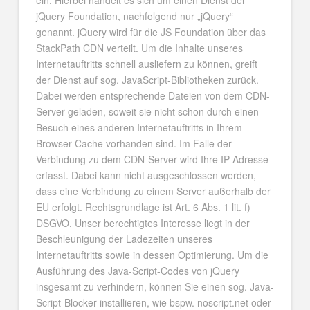
ein. Hierbei handelt es sich um einen Dienst der
jQuery Foundation, nachfolgend nur „jQuery“
genannt. jQuery wird für die JS Foundation über das
StackPath CDN verteilt. Um die Inhalte unseres
Internetauftritts schnell ausliefern zu können, greift
der Dienst auf sog. JavaScript-Bibliotheken zurück.
Dabei werden entsprechende Dateien von dem CDN-
Server geladen, soweit sie nicht schon durch einen
Besuch eines anderen Internetauftritts in Ihrem
Browser-Cache vorhanden sind. Im Falle der
Verbindung zu dem CDN-Server wird Ihre IP-Adresse
erfasst. Dabei kann nicht ausgeschlossen werden,
dass eine Verbindung zu einem Server außerhalb der
EU erfolgt. Rechtsgrundlage ist Art. 6 Abs. 1 lit. f)
DSGVO. Unser berechtigtes Interesse liegt in der
Beschleunigung der Ladezeiten unseres
Internetauftritts sowie in dessen Optimierung. Um die
Ausführung des Java-Script-Codes von jQuery
insgesamt zu verhindern, können Sie einen sog. Java-
Script-Blocker installieren, wie bspw. noscript.net oder