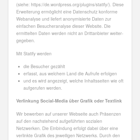
(siehe: https://de.wordpress.org/plugins/statify/). Diese
Erwei­te­rung ermöglicht eine Datenschutz konforme
Webanalyse und lie­fert anony­mi­sierte Daten zur
einfachen Besu­cher­ana­lyse die­ser Web­site. Die
ermittelten Daten wer­den nicht an Drittanbieter wei­ter­
ge­ge­ben.
Mit Statify werden
die Besucher gezählt
erfasst, aus welchem Land die Aufrufe erfolgen
und es wird angezeigt, welche Inhaltsseiten wie oft
aufgerufen werden.
Verlinkung Social-Media über Grafik oder Textlink
Wir bewerben auf unserer Webseite auch Präsenzen
auf den nachstehend aufgeführten sozialen
Netzwerken. Die Einbindung erfolgt dabei über eine
verlinkte Grafik des jeweiligen Netzwerks. Durch den